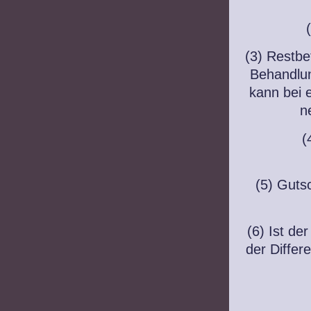
(3) Restb
Behandlun
kann bei 
n
(
(5) Guts
(6) Ist de
der Differ