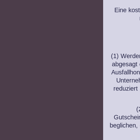
Eine kos
(1) Werden
abgesagt 
Ausfallho
Unterneh
reduziert
(
Gutschein
beglichen, 