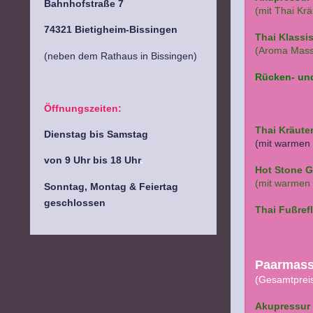
Bahnhofstraße 7
(mit Thai Kr
74321 Bietigheim-Bissingen
Thai K
lassi
(Aroma Mass
(neben dem Rathaus in Bissingen)
Rücken- un
Öffnungszeiten:
Thai Kräute
Dienstag bis Samstag
(mit warmen 
von 9 Uhr bis 18 Uhr
.
Hot Stone 
(mit warmen 
Sonntag,
Montag
& Feiertag
g
eschlossen
Thai Fußre
Paarmass
(Gesamtprei
Akupressur