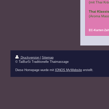
(mit Thai Kr
Thai Klass
(Aroma Mass
EC-Karten Zah
Druckversion
|
Sitemap
© TaiBurSi Traditionelle Thaimassage
Diese Homepage wurde mit
IONOS MyWebsite
erstellt.